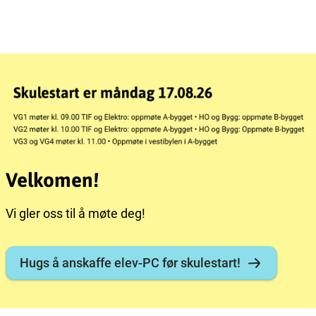
Velkomen!
Vi gler oss til å møte deg!
Hugs å anskaffe elev-PC før skulestart!