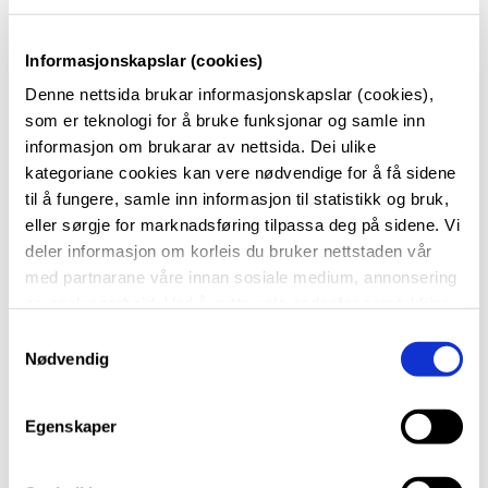
Dokumentasjonen må gjelde for denne dagen.
Har du dokumentert fråvær på obligatorisk
Informasjonskapslar (cookies)
førebuingsdag, har du også automatisk dokumentert
fråvær på eksamensdagen.
Denne nettsida brukar informasjonskapslar (cookies),
som er teknologi for å bruke funksjonar og samle inn
Dersom du likevel ønsker å gjennomføre eksamen,
informasjon om brukarar av nettsida. Dei ulike
har du anledning til det. Då møter du på skulen til
kategoriane cookies kan vere nødvendige for å få sidene
oppstartstidspunktet.
til å fungere, samle inn informasjon til statistikk og bruk,
Har du udokumentert fråvær på obligatorisk
eller sørgje for marknadsføring tilpassa deg på sidene. Vi
førebuingsdag, må du møte på eksamen.
deler informasjon om korleis du bruker nettstaden vår
med partnarane våre innan sosiale medium, annonsering
og analysearbeid. Ved å nytte vala nedanfor samtykkjer
Fråvær på ein eksamensdag
du til at vi nyttar dei ulike cookies-kategoriane. Du kan
S
når du vil trekke samtykket ditt. Sjå meir om kva cookies
Nødvendig
a
Du må levere dokumentasjon på fråværet til
vi brukar i
cookie-erklæringa
vår.
m
ekspedisjonen på skulen, så snart som mogleg. Er
t
Egenskaper
det snakk om sjukdom, må du levere legeattest som
y
gjeld for eksamensdagen.
k