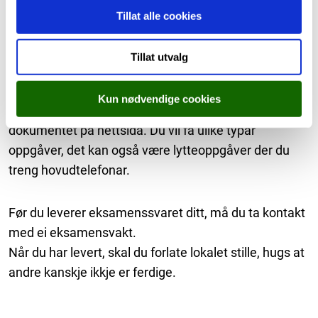
gjennomføringssystem, bortsett frå i dei faga som
Tillat alle cookies
har to-delt eksamen.
Oppgåvene blir tilgjengelege for deg digitalt kl. 09.00
Tillat utvalg
på kandidat.udir.no. Les informasjonssidene godt.
Ved langsvarsoppgåver skal du skrive teksten din i eit
Kun nødvendige cookies
skriveprogram (for eksempel Word) og laste opp
dokumentet på nettsida. Du vil få ulike typar
oppgåver, det kan også være lytteoppgåver der du
treng hovudtelefonar.
Før du leverer eksamenssvaret ditt, må du ta kontakt
med ei eksamensvakt.
Når du har levert, skal du forlate lokalet stille, hugs at
andre kanskje ikkje er ferdige.