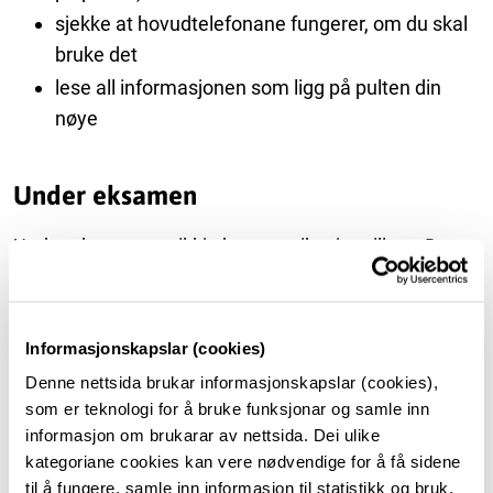
sjekke at hovudtelefonane fungerer, om du skal
bruke det
lese all informasjonen som ligg på pulten din
nøye
Under eksamen
Under eksamen er ikkje kommunikasjon tillate. Det
gjeld chat, samskriving, kommentering på nettside, å
dele lærebok med sidemannen eller andre måtar å
dele informasjon.
Informasjonskapslar (cookies)
På eksamen i norsk og andre språkfag er det ikkje
Denne nettsida brukar informasjonskapslar (cookies),
tillate å bruke omsettingsprogram. Bruk av KI er ikkje
som er teknologi for å bruke funksjonar og samle inn
tillate hjelpemiddel på eksamen. Har du slike
informasjon om brukarar av nettsida. Dei ulike
hjelpemiddel installert på maskinen din, eller bruker
kategoriane cookies kan vere nødvendige for å få sidene
til å fungere, samle inn informasjon til statistikk og bruk,
du omsettingsprogram under eksamen, blir det sett